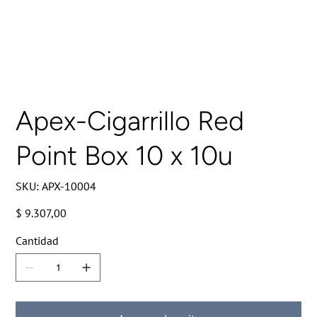
Apex-Cigarrillo Red
Point Box 10 x 10u
SKU
SKU:
APX-10004
APX-
10004
Precio
$ 9.307,00
Cantidad