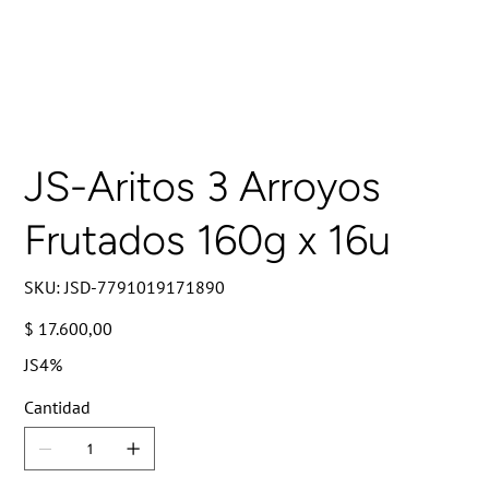
JS-Aritos 3 Arroyos
Frutados 160g x 16u
SKU
SKU:
JSD-7791019171890
JSD-
7791019171890
Precio
$ 17.600,00
JS4%
Cantidad