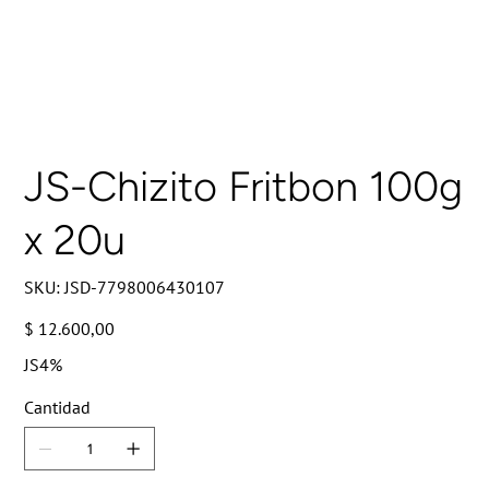
JS-Chizito Fritbon 100g
x 20u
SKU
SKU:
JSD-7798006430107
JSD-
7798006430107
Precio
$ 12.600,00
JS4%
Cantidad