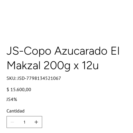
JS-Copo Azucarado El
Makzal 200g x 12u
SKU
SKU:
JSD-7798134521067
JSD-
7798134521067
Precio
$ 15.600,00
JS4%
Cantidad