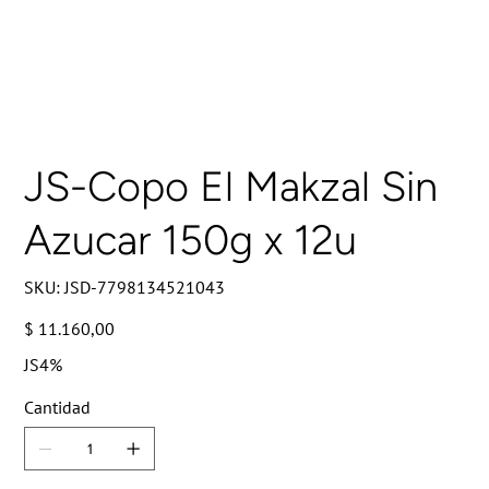
JS-Copo El Makzal Sin
Azucar 150g x 12u
SKU
SKU:
JSD-7798134521043
JSD-
7798134521043
Precio
$ 11.160,00
JS4%
Cantidad