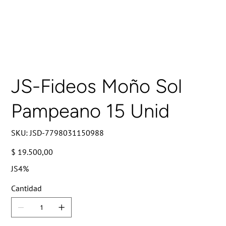
JS-Fideos Moño Sol
Pampeano 15 Unid
SKU
SKU:
JSD-7798031150988
JSD-
7798031150988
Precio
$ 19.500,00
JS4%
Cantidad