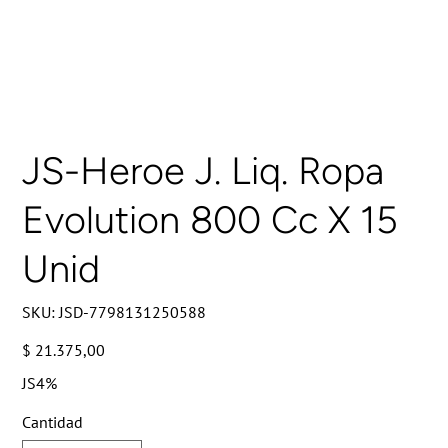
JS-Heroe J. Liq. Ropa
Evolution 800 Cc X 15
Unid
SKU
SKU:
JSD-7798131250588
JSD-
7798131250588
Precio
$ 21.375,00
JS4%
Cantidad