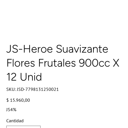
JS-Heroe Suavizante
Flores Frutales 900cc X
12 Unid
SKU
SKU:
JSD-7798131250021
JSD-
7798131250021
Precio
$ 15.960,00
JS4%
Cantidad