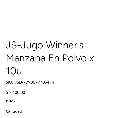
JS-Jugo Winner's
Manzana En Polvo x
10u
SKU
SKU:
JSD-7790677703474
JSD-
7790677703474
Precio
$ 2.300,00
JS4%
Cantidad