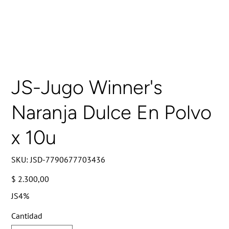
JS-Jugo Winner's
Naranja Dulce En Polvo
x 10u
SKU
SKU:
JSD-7790677703436
JSD-
7790677703436
Precio
$ 2.300,00
JS4%
Cantidad