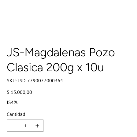
JS-Magdalenas Pozo
Clasica 200g x 10u
SKU
SKU:
JSD-7790077000364
JSD-
7790077000364
Precio
$ 15.000,00
JS4%
Cantidad