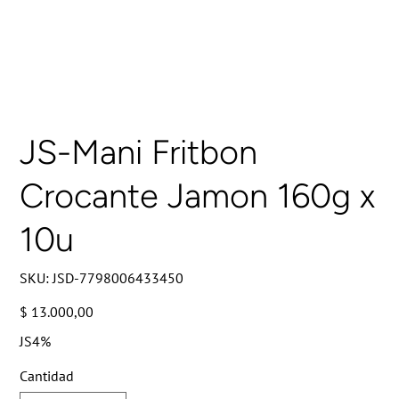
JS-Mani Fritbon
Crocante Jamon 160g x
10u
SKU
SKU:
JSD-7798006433450
JSD-
7798006433450
Precio
$ 13.000,00
JS4%
Cantidad