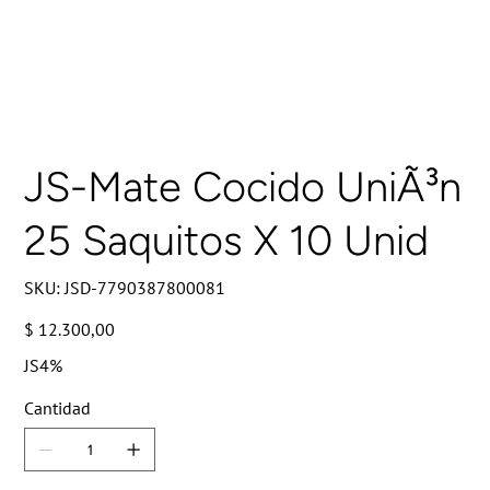
JS-Mate Cocido UniÃ³n
25 Saquitos X 10 Unid
SKU
SKU:
JSD-7790387800081
JSD-
7790387800081
Precio
$ 12.300,00
JS4%
Cantidad