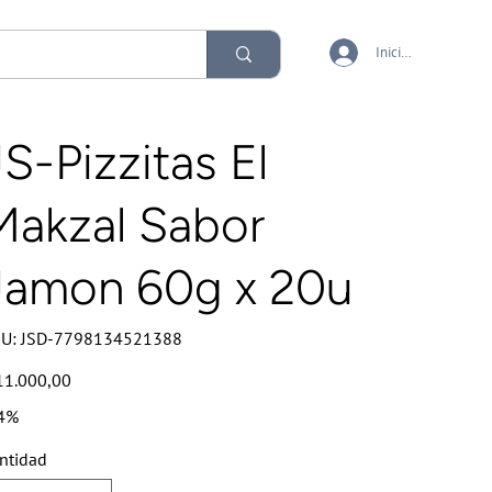
Iniciar sesión
JS-Pizzitas El
Makzal Sabor
Jamon 60g x 20u
SKU
U:
JSD-7798134521388
JSD-
7798134521388
io
11.000,00
4%
ntidad