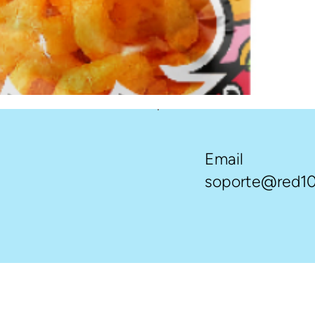
Email
soporte@red10