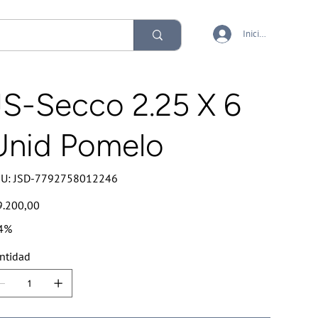
Iniciar sesión
JS-Secco 2.25 X 6
Unid Pomelo
SKU
U:
JSD-7792758012246
JSD-
7792758012246
io
9.200,00
4%
ntidad