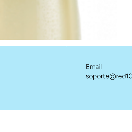
Email
soporte@red10