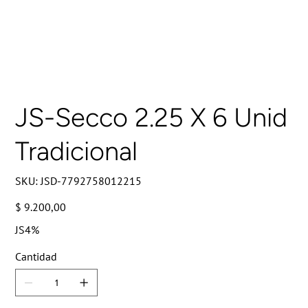
JS-Secco 2.25 X 6 Unid
Tradicional
SKU
SKU:
JSD-7792758012215
JSD-
7792758012215
Precio
$ 9.200,00
JS4%
Cantidad