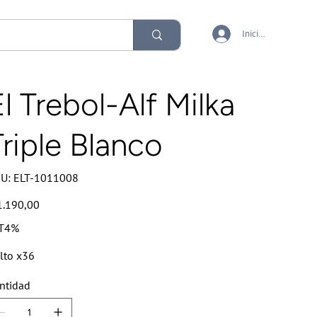
Iniciar sesión
El Trebol-Alf Milka
Triple Blanco
SKU
U:
ELT-1011008
ELT-
1011008
io
1.190,00
T4%
lto x36
ntidad