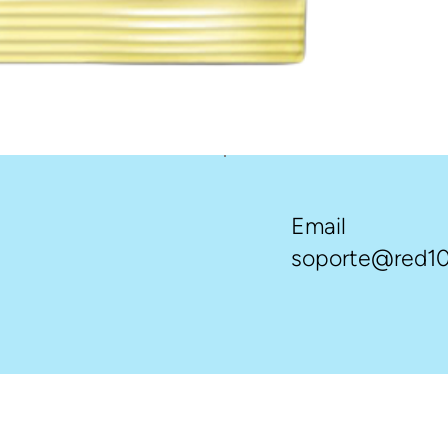
Email
soporte@red10