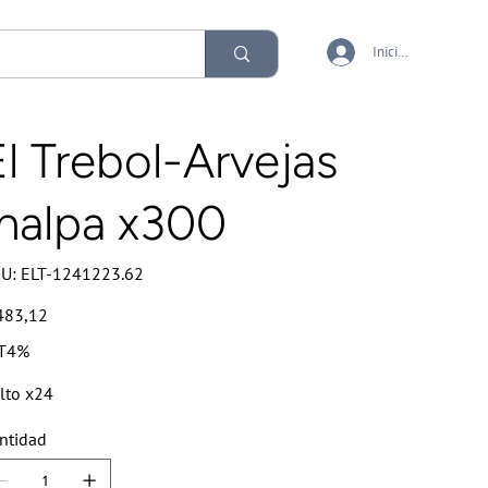
Iniciar sesión
El Trebol-Arvejas
Inalpa x300
SKU
U:
ELT-1241223.62
ELT-
1241223.62
io
483,12
T4%
lto x24
ntidad