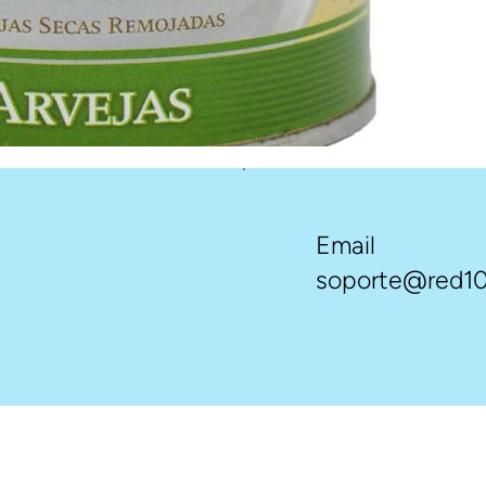
Email
soporte@red10