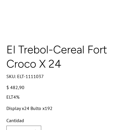
El Trebol-Cereal Fort
Croco X 24
SKU
SKU:
ELT-1111037
ELT-
1111037
Precio
$ 482,90
ELT4%
Display x24 Bulto x192
Cantidad