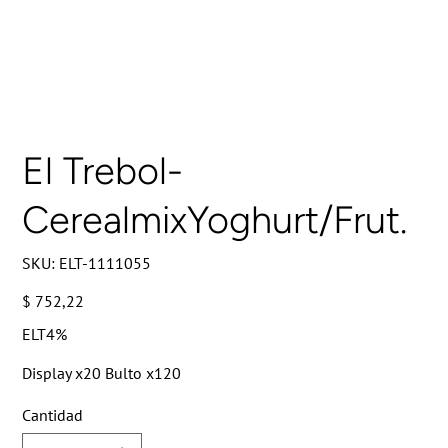
El Trebol-
CerealmixYoghurt/Frut.
SKU
SKU:
ELT-1111055
ELT-
1111055
Precio
$ 752,22
ELT4%
Display x20 Bulto x120
Cantidad