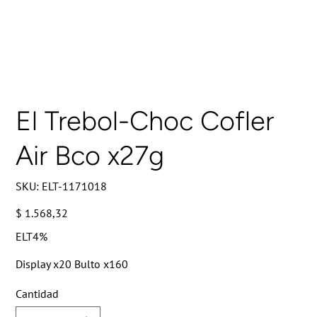
El Trebol-Choc Cofler
Air Bco x27g
SKU
SKU:
ELT-1171018
ELT-
1171018
Precio
$ 1.568,32
ELT4%
Display x20 Bulto x160
Cantidad