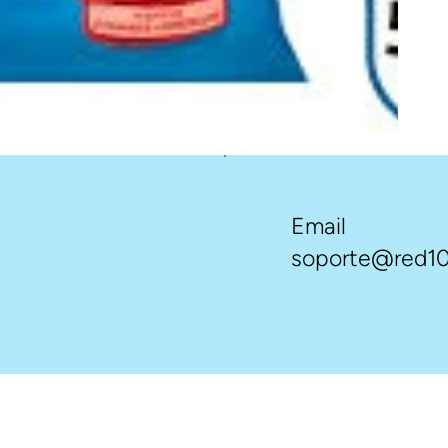
Email
soporte@red10