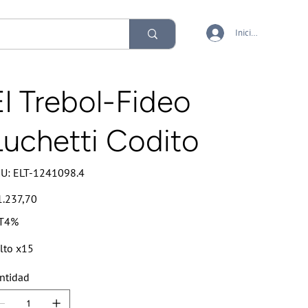
Iniciar sesión
El Trebol-Fideo
Luchetti Codito
SKU
U:
ELT-1241098.4
ELT-
1241098.4
io
1.237,70
T4%
lto x15
ntidad