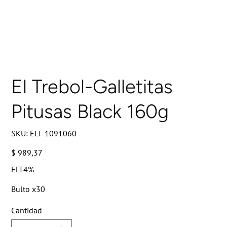
El Trebol-Galletitas
Pitusas Black 160g
SKU
SKU:
ELT-1091060
ELT-
1091060
Precio
$ 989,37
ELT4%
Bulto x30
Cantidad