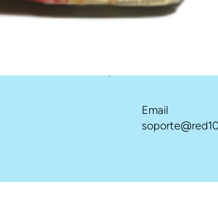
Email
soporte@red10