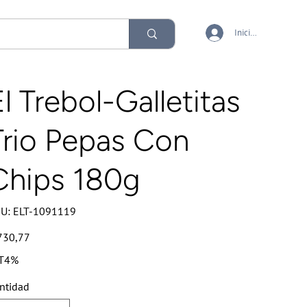
Iniciar sesión
El Trebol-Galletitas
Trio Pepas Con
Chips 180g
SKU
U:
ELT-1091119
ELT-
1091119
io
730,77
T4%
ntidad