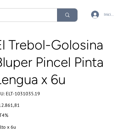
Iniciar sesión
El Trebol-Golosina
Bluper Pincel Pinta
Lengua x 6u
SKU
U:
ELT-1031035.19
ELT-
1031035.19
io
12.861,81
T4%
lto x 6u