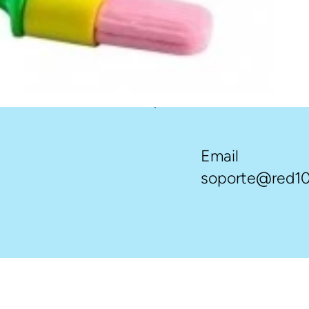
Email
soporte@red10