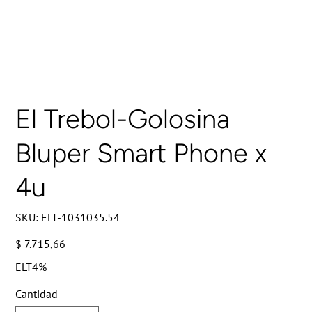
El Trebol-Golosina
Bluper Smart Phone x
4u
SKU
SKU:
ELT-1031035.54
ELT-
1031035.54
Precio
$ 7.715,66
ELT4%
Cantidad