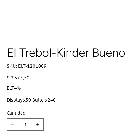
El Trebol-Kinder Bueno
SKU
SKU:
ELT-1201009
ELT-
1201009
Precio
$ 2.573,50
ELT4%
Display x30 Bulto x240
Cantidad