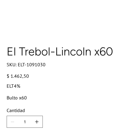
El Trebol-Lincoln x60
SKU
SKU:
ELT-1091030
ELT-
1091030
Precio
$ 1.462,50
ELT4%
Bulto x60
Cantidad