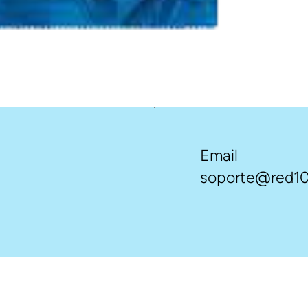
Email
soporte@red10