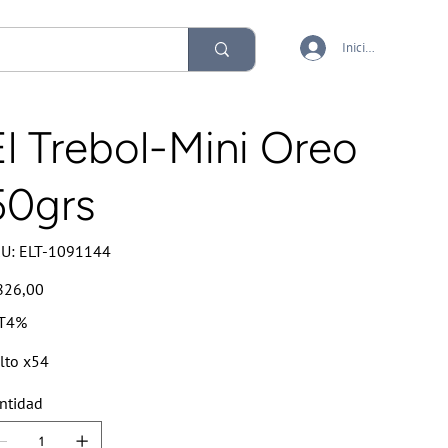
Iniciar sesión
El Trebol-Mini Oreo
50grs
SKU
U:
ELT-1091144
ELT-
1091144
io
826,00
T4%
lto x54
ntidad