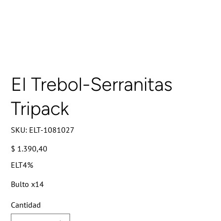
El Trebol-Serranitas
Tripack
SKU
SKU:
ELT-1081027
ELT-
1081027
Precio
$ 1.390,40
ELT4%
Bulto x14
Cantidad