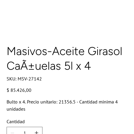
Masivos-Aceite Girasol
CaÃ±uelas 5l x 4
SKU
SKU:
MSV-27142
MSV-
27142
Precio
$ 85.426,00
Bulto x 4. Precio unitario: 21356.5 - Cantidad minima 4
unidades
Cantidad