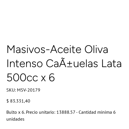
Masivos-Aceite Oliva
Intenso CaÃ±uelas Lata
500cc x 6
SKU
SKU:
MSV-20179
MSV-
20179
Precio
$ 83.331,40
Bulto x 6. Precio unitario: 13888.57 - Cantidad minima 6
unidades