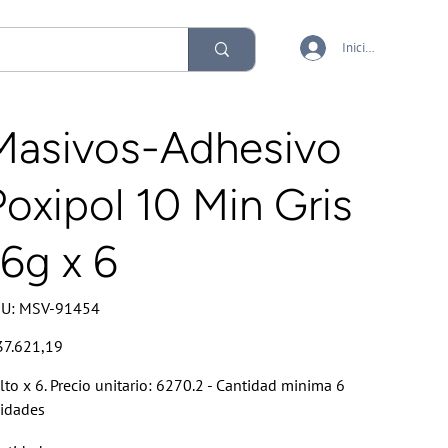
Iniciar sesión
Masivos-Adhesivo
Poxipol 10 Min Gris
16g x 6
SKU
U:
MSV-91454
MSV-
91454
io
37.621,19
lto x 6. Precio unitario: 6270.2 - Cantidad minima 6
idades