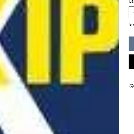
Ca
So