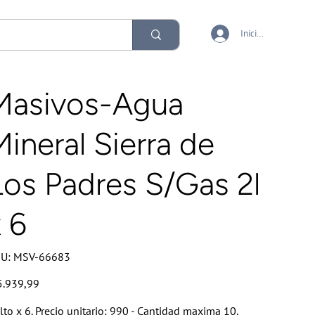
Iniciar sesión
Masivos-Agua
Mineral Sierra de
Los Padres S/Gas 2l
x 6
SKU
U:
MSV-66683
MSV-
66683
io
5.939,99
lto x 6. Precio unitario: 990 - Cantidad maxima 10.