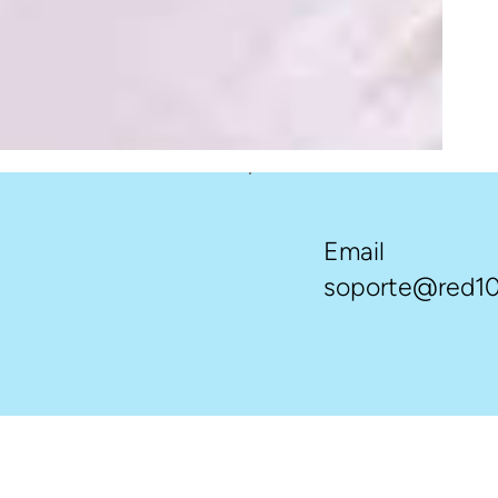
Email
soporte@red10