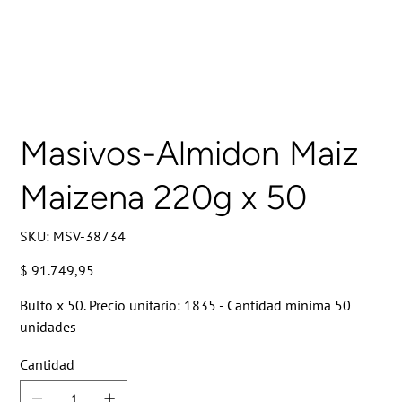
Masivos-Almidon Maiz
Maizena 220g x 50
SKU
SKU:
MSV-38734
MSV-
38734
Precio
$ 91.749,95
Bulto x 50. Precio unitario: 1835 - Cantidad minima 50
unidades
Cantidad