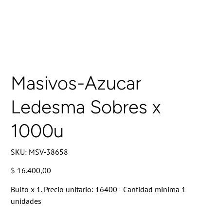
Masivos-Azucar
Ledesma Sobres x
1000u
SKU
SKU:
MSV-38658
MSV-
38658
Precio
$ 16.400,00
Bulto x 1. Precio unitario: 16400 - Cantidad minima 1
unidades