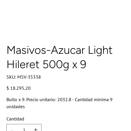
Masivos-Azucar Light
Hileret 500g x 9
SKU
SKU:
MSV-35338
MSV-
35338
Precio
$ 18.295,20
Bulto x 9. Precio unitario: 2032.8 - Cantidad minima 9
unidades
Cantidad