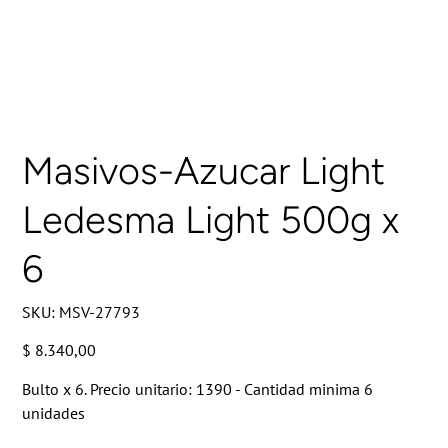
Masivos-Azucar Light
Ledesma Light 500g x
6
SKU
SKU:
MSV-27793
MSV-
27793
Precio
$ 8.340,00
Bulto x 6. Precio unitario: 1390 - Cantidad minima 6
unidades