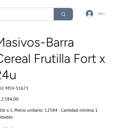
Iniciar sesión
Masivos-Barra
ereal Frutilla Fort x
24u
SKU
U:
MSV-51671
MSV-
51671
io
12.584,00
lto x 1. Precio unitario: 12584 - Cantidad minima 1
idades