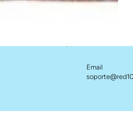
Email
soporte@red10