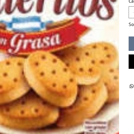
Ca
So