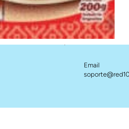
Email
soporte@red10