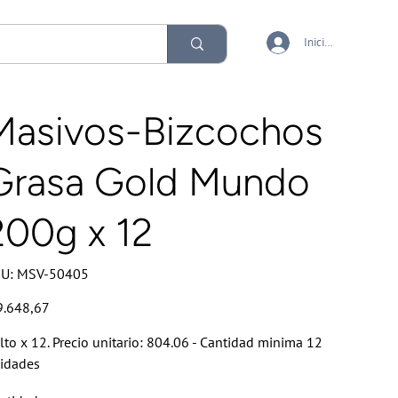
Iniciar sesión
Masivos-Bizcochos
Grasa Gold Mundo
200g x 12
SKU
U:
MSV-50405
MSV-
50405
io
9.648,67
lto x 12. Precio unitario: 804.06 - Cantidad minima 12
idades