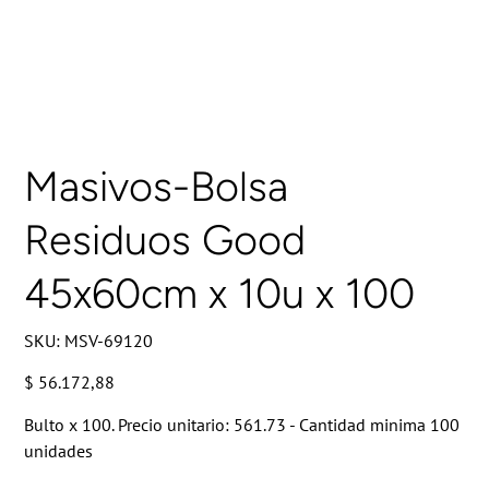
Masivos-Bolsa
Residuos Good
45x60cm x 10u x 100
SKU
SKU:
MSV-69120
MSV-
69120
Precio
$ 56.172,88
Bulto x 100. Precio unitario: 561.73 - Cantidad minima 100
unidades