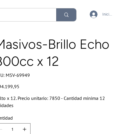
Iniciar sesión
Masivos-Brillo Echo
800cc x 12
SKU
U:
MSV-69949
MSV-
69949
io
94.199,95
lto x 12. Precio unitario: 7850 - Cantidad minima 12
idades
ntidad