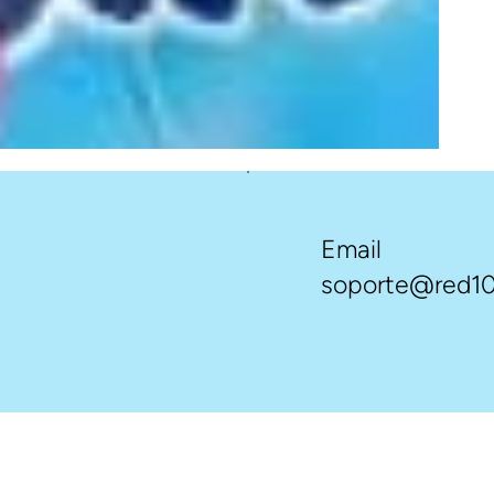
Email
soporte@red10