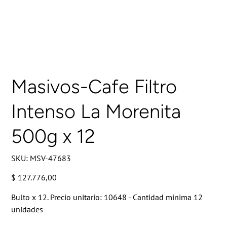
Masivos-Cafe Filtro
Intenso La Morenita
500g x 12
SKU
SKU:
MSV-47683
MSV-
47683
Precio
$ 127.776,00
Bulto x 12. Precio unitario: 10648 - Cantidad minima 12
unidades