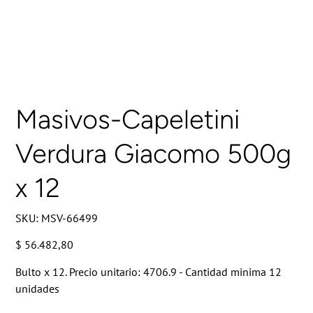
Masivos-Capeletini
Verdura Giacomo 500g
x 12
SKU
SKU:
MSV-66499
MSV-
66499
Precio
$ 56.482,80
Bulto x 12. Precio unitario: 4706.9 - Cantidad minima 12
unidades