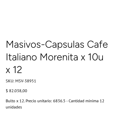
Masivos-Capsulas Cafe
Italiano Morenita x 10u
x 12
SKU
SKU:
MSV-38951
MSV-
38951
Precio
$ 82.038,00
Bulto x 12. Precio unitario: 6836.5 - Cantidad minima 12
unidades