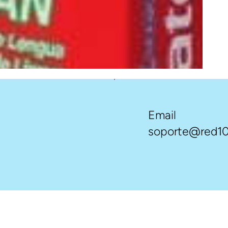
Email
soporte@red10