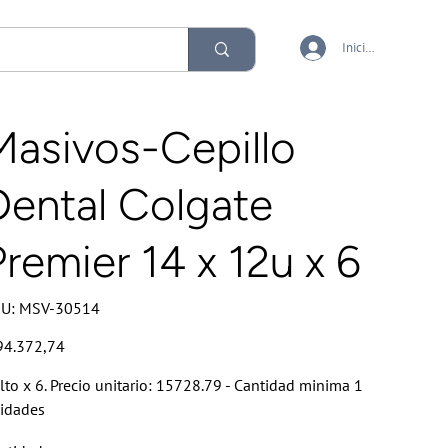
Iniciar sesión
Masivos-Cepillo
Dental Colgate
Premier 14 x 12u x 6
SKU
U:
MSV-30514
MSV-
30514
io
94.372,74
lto x 6. Precio unitario: 15728.79 - Cantidad minima 1
idades