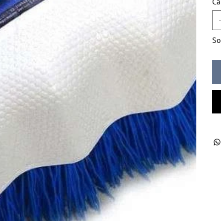
Ca
So