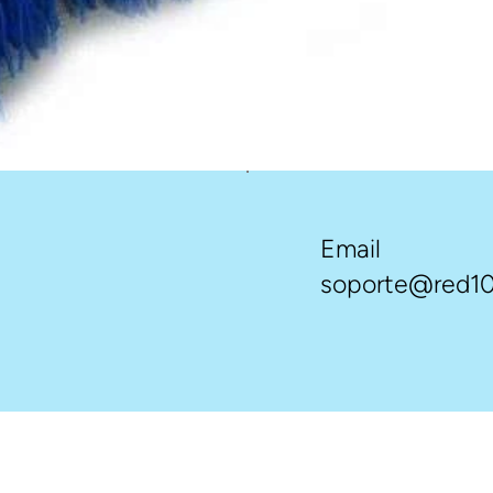
Email
soporte@red10