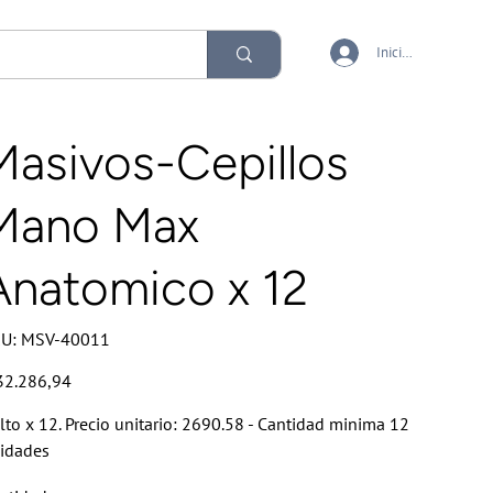
Iniciar sesión
Masivos-Cepillos
Mano Max
Anatomico x 12
SKU
U:
MSV-40011
MSV-
40011
io
32.286,94
lto x 12. Precio unitario: 2690.58 - Cantidad minima 12
idades