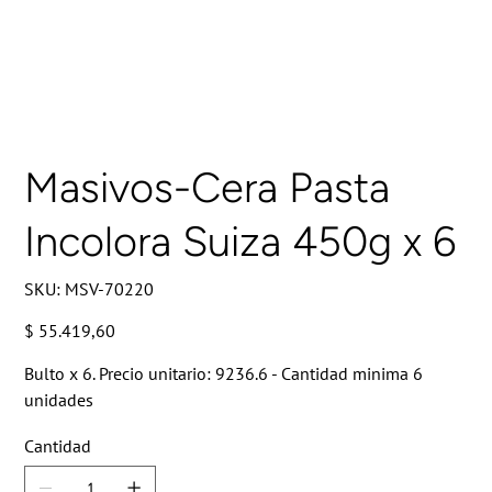
Masivos-Cera Pasta
Incolora Suiza 450g x 6
SKU
SKU:
MSV-70220
MSV-
70220
Precio
$ 55.419,60
Bulto x 6. Precio unitario: 9236.6 - Cantidad minima 6
unidades
Cantidad