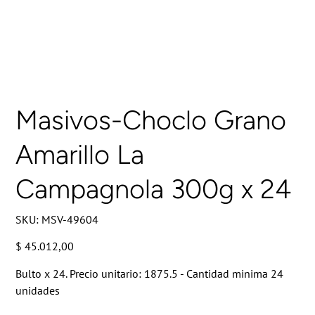
Masivos-Choclo Grano
Amarillo La
Campagnola 300g x 24
SKU
SKU:
MSV-49604
MSV-
49604
Precio
$ 45.012,00
Bulto x 24. Precio unitario: 1875.5 - Cantidad minima 24
unidades