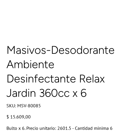
Masivos-Desodorante
Ambiente
Desinfectante Relax
Jardin 360cc x 6
SKU
SKU:
MSV-80085
MSV-
80085
Precio
$ 15.609,00
Bulto x 6. Precio unitario: 2601.5 - Cantidad minima 6